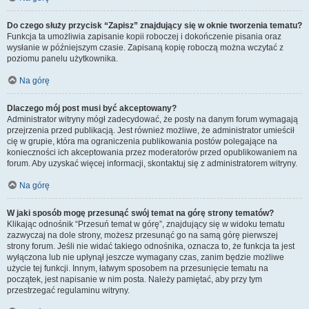
Do czego służy przycisk “Zapisz” znajdujący się w oknie tworzenia tematu?
Funkcja ta umożliwia zapisanie kopii roboczej i dokończenie pisania oraz
wysłanie w późniejszym czasie. Zapisaną kopię roboczą można wczytać z
poziomu panelu użytkownika.
Na górę
Dlaczego mój post musi być akceptowany?
Administrator witryny mógł zadecydować, że posty na danym forum wymagają
przejrzenia przed publikacją. Jest również możliwe, że administrator umieścił
cię w grupie, która ma ograniczenia publikowania postów polegające na
konieczności ich akceptowania przez moderatorów przed opublikowaniem na
forum. Aby uzyskać więcej informacji, skontaktuj się z administratorem witryny.
Na górę
W jaki sposób mogę przesunąć swój temat na górę strony tematów?
Klikając odnośnik “Przesuń temat w górę”, znajdujący się w widoku tematu
zazwyczaj na dole strony, możesz przesunąć go na samą górę pierwszej
strony forum. Jeśli nie widać takiego odnośnika, oznacza to, że funkcja ta jest
wyłączona lub nie upłynął jeszcze wymagany czas, zanim będzie możliwe
użycie tej funkcji. Innym, łatwym sposobem na przesunięcie tematu na
początek, jest napisanie w nim posta. Należy pamiętać, aby przy tym
przestrzegać regulaminu witryny.