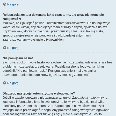
Na górę
Rejestracja została dokonana jakiś czas temu, ale teraz nie mogę się
zalogować?!
Możliwe, że z jakiegoś powodu administrator dezaktywował lub usunął twoje
konto. Wiele witryn, aby zmniejszyć rozmiar bazy danych, cyklicznie usuwa
użytkowników, którzy nic nie pisali przez dłuższy czas. Jeśli tak się stało,
spróbuj zarejestrować się ponownie i bądź bardziej aktywnym i
zaangażowanym w dyskusje użytkownikiem.
Na górę
Nie pamiętam hasła!
Zachowaj spokój! Twoje hasło wprawdzie nie może zostać odzyskane, ale bez
problemu może zostać zresetowane. Przejdź na stronę logowania i kliknij
odnośnik “Nie pamiętam hasła”. Postępuj zgodnie z instrukcjami, a
prawdopodobnie niedługo znów będziesz móc się zalogować.
Na górę
Dlaczego następuje automatyczne wylogowanie?
Jeżeli w czasie logowania nie zaznaczysz funkcji
Zapamiętaj mnie
, witryna
zachowa informację o tym, że twój pobyt na tej witrynie będzie trwał tylko
określony przez administratora czas. Zapobiega to niewłaściwemu użyciu
twojego konta przez kogoś innego. Aby pozostać zalogowanym/zalogowaną,
podczas logowania zaznacz funkcję
Loguj mnie automatycznie
. Jest to