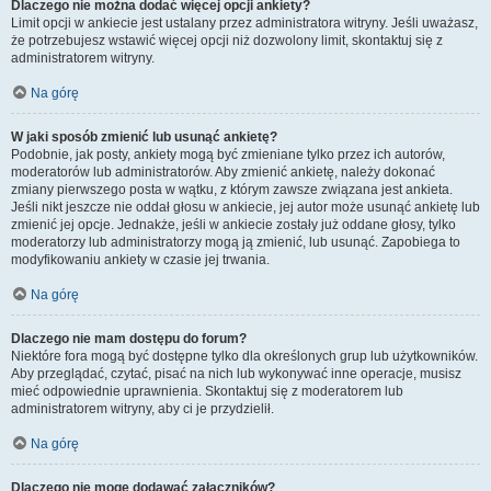
Dlaczego nie można dodać więcej opcji ankiety?
Limit opcji w ankiecie jest ustalany przez administratora witryny. Jeśli uważasz,
że potrzebujesz wstawić więcej opcji niż dozwolony limit, skontaktuj się z
administratorem witryny.
Na górę
W jaki sposób zmienić lub usunąć ankietę?
Podobnie, jak posty, ankiety mogą być zmieniane tylko przez ich autorów,
moderatorów lub administratorów. Aby zmienić ankietę, należy dokonać
zmiany pierwszego posta w wątku, z którym zawsze związana jest ankieta.
Jeśli nikt jeszcze nie oddał głosu w ankiecie, jej autor może usunąć ankietę lub
zmienić jej opcje. Jednakże, jeśli w ankiecie zostały już oddane głosy, tylko
moderatorzy lub administratorzy mogą ją zmienić, lub usunąć. Zapobiega to
modyfikowaniu ankiety w czasie jej trwania.
Na górę
Dlaczego nie mam dostępu do forum?
Niektóre fora mogą być dostępne tylko dla określonych grup lub użytkowników.
Aby przeglądać, czytać, pisać na nich lub wykonywać inne operacje, musisz
mieć odpowiednie uprawnienia. Skontaktuj się z moderatorem lub
administratorem witryny, aby ci je przydzielił.
Na górę
Dlaczego nie mogę dodawać załączników?