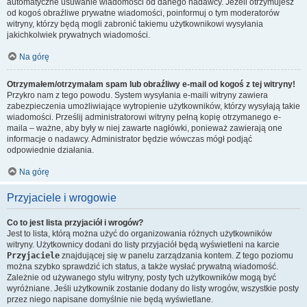
automatyczne usuwanie wiadomości od danego nadawcy. Jeżeli otrzymujesz
od kogoś obraźliwe prywatne wiadomości, poinformuj o tym moderatorów
witryny, którzy będą mogli zabronić takiemu użytkownikowi wysyłania
jakichkolwiek prywatnych wiadomości.
Na górę
Otrzymałem/otrzymałam spam lub obraźliwy e-mail od kogoś z tej witryny!
Przykro nam z tego powodu. System wysyłania e-maili witryny zawiera
zabezpieczenia umożliwiające wytropienie użytkowników, którzy wysyłają takie
wiadomości. Prześlij administratorowi witryny pełną kopię otrzymanego e-
maila – ważne, aby były w niej zawarte nagłówki, ponieważ zawierają one
informacje o nadawcy. Administrator będzie wówczas mógł podjąć
odpowiednie działania.
Na górę
Przyjaciele i wrogowie
Co to jest lista przyjaciół i wrogów?
Jest to lista, którą można użyć do organizowania różnych użytkowników
witryny. Użytkownicy dodani do listy przyjaciół będą wyświetleni na karcie
Przyjaciele
znajdującej się w panelu zarządzania kontem. Z tego poziomu
można szybko sprawdzić ich status, a także wysłać prywatną wiadomość.
Zależnie od używanego stylu witryny, posty tych użytkowników mogą być
wyróżniane. Jeśli użytkownik zostanie dodany do listy wrogów, wszystkie posty
przez niego napisane domyślnie nie będą wyświetlane.