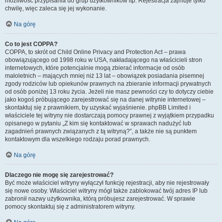
możliwość przypisania do grup użytkowników itp. Rejestracja zajmuje tylko
chwilę, więc zaleca się jej wykonanie.
Na górę
Co to jest COPPA?
COPPA, to skrót od Child Online Privacy and Protection Act – prawa
obowiązującego od 1998 roku w USA, nakładającego na właścicieli stron
internetowych, które potencjalnie mogą zbierać informacje od osób
małoletnich – mających mniej niż 13 lat – obowiązek posiadania pisemnej
zgody rodziców lub opiekunów prawnych na zbieranie informacji prywatnych
od osób poniżej 13 roku życia. Jeżeli nie masz pewności czy to dotyczy ciebie
jako kogoś próbującego zarejestrować się na danej witrynie internetowej –
skontaktuj się z prawnikiem, by uzyskać wyjaśnienie. phpBB Limited i
właściciele tej witryny nie dostarczają pomocy prawnej z wyjątkiem przypadku
opisanego w pytaniu „Z kim się kontaktować w sprawach nadużyć lub
zagadnień prawnych związanych z tą witryną?”, a także nie są punktem
kontaktowym dla wszelkiego rodzaju porad prawnych.
Na górę
Dlaczego nie mogę się zarejestrować?
Być może właściciel witryny wyłączył funkcję rejestracji, aby nie rejestrowały
się nowe osoby. Właściciel witryny mógł także zablokować twój adres IP lub
zabronił nazwy użytkownika, którą próbujesz zarejestrować. W sprawie
pomocy skontaktuj się z administratorem witryny.