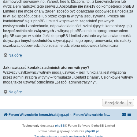
darmowych serwisów, np. Yahoo!, free.fr, f2s.com, itp., z kierownictwem lub
wydziałem nadużyć tego serwisu. Absolutnie
nie należy
do kompetencji phpBB
Limited i nie może ona w żaden sposób być obarczana odpowiedzialnością za
to w jaki sposób, gdzie lub przez kogo ta witryna jest używana. Proszę nie
kontaktować się z phpBB Limited w sprawach zagadnień prawnych
(wstrzymania i zaniechania, odpowiedzialności, szkalujących komentarzy itp.)
bezpośrednio nie związanych
z witryną phpBB.com lub oprogramowaniem
phpBB samym w sobie. Jeśli do phpBB Limited zostanie wysłana wiadomość
dotycząca
innych podmiotów
używających tego oprogramowania, nie należy
oczekiwać odpowiedzi, lub zostanie udzielona odpowiedź lakoniczna.
Na górę
Jak nawiązać kontakt z administratorem witryny?
Wszyscy użytkownicy witryny mogą używać – jeśli funkcja ta jest włączona
przez administratora witryny – formularza „Kontakt z nami”. Członkowie witryny
mogą także używać odnośnika „Zespół administracyjny”.
Na górę
Przejdź do
Forum Wisznuickie forum.bhaktijoga.pl
Forum Wisznuickie forum.bhaktijoga.pl
Technologię dostarcza
phpBB
® Forum Software © phpBB Limited
Polski pakiet językowy dostarcza
phpBB.pl
Zasady ochrony danych osobowych
|
Regulamin