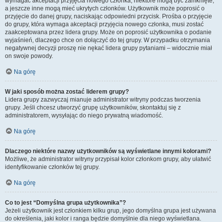
wymagać akceptacji przyjęcia nowego członka, niektóre mogą być zamknięte,
a jeszcze inne mogą mieć ukrytych członków. Użytkownik może poprosić o
przyjęcie do danej grupy, naciskając odpowiedni przycisk. Prośba o przyjęcie
do grupy, która wymaga akceptacji przyjęcia nowego członka, musi zostać
zaakceptowana przez lidera grupy. Może on poprosić użytkownika o podanie
wyjaśnień, dlaczego chce on dołączyć do tej grupy. W przypadku otrzymania
negatywnej decyzji proszę nie nękać lidera grupy pytaniami – widocznie miał
on swoje powody.
Na górę
W jaki sposób można zostać liderem grupy?
Lidera grupy zazwyczaj mianuje administrator witryny podczas tworzenia
grupy. Jeśli chcesz utworzyć grupę użytkowników, skontaktuj się z
administratorem, wysyłając do niego prywatną wiadomość.
Na górę
Dlaczego niektóre nazwy użytkowników są wyświetlane innymi kolorami?
Możliwe, że administrator witryny przypisał kolor członkom grupy, aby ułatwić
identyfikowanie członków tej grupy.
Na górę
Co to jest “Domyślna grupa użytkownika”?
Jeżeli użytkownik jest członkiem kilku grup, jego domyślna grupa jest używana
do określenia, jaki kolor i ranga będzie domyślnie dla niego wyświetlana.