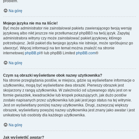
problem.
Na górę
Mojego języka nie ma na liście!
Być może administrator nie zainstalował pakietu zawierającego twoją wersję
językową albo nikt jeszcze nie przetłumaczył phpBB3 na twój język. Zapytaj
administratora witryny czy może zainstalować pakiet językowy, którego
potrzebujesz. Jeśli pakiet dla twojego języka nie istnieje, może spróbujesz go
utworzyć. Więcej informacji na ten temat można znaleźć na stronie
internetowej
phpBB.pl
® lub phpBB Limited
phpBB.com
®
Na górę
Czym są obrazki wyświetlane obok nazwy użytkownika?
Na stronie przeglądania postów, w miejscu, gdzie są wyświetlane informacje o
użytkowniku, mogą być wyświetlane dwa obrazki. Pierwszy obrazek jest
skojarzony z rangą użytkownika. W zależności od używanego stylu jest on w
formie gwiazdek, kwadracików lub kropek pokazujących, jak dużo postów
zostało napisanych przez użytkownika lub jaki jest jego status na tej witrynie.
Jest on wyświetlany poniżej nazwy użytkownika. Drugi, zazwyczaj większy
obrazek, wyświetlany powyżej nazwy użytkownika jest znany jako awatar i jest
unikatowy lub osobisty dla każdego użytkownika.
Na górę
Jak wyświetlić awatar?