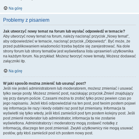
Na górę
Problemy z pisaniem
Jak utworzyć nowy temat na forum lub wysłać odpowiedź w temacie?
Aby utworzyć nowy temat na forum, należy nacisnąć przycisk „Nowy temat”,
aby odpowiedzieć w temacie, nacisnąć przycisk „Odpowiedz”. Być może, że
przed publikowaniem wiadomości trzeba będzie się zarejestrować. Na dole
strony forum lub strony tematów jest wyświetlana lista uprawnień użytkownika
na każdym forum. Na przykład: Możesz tworzyć nowe tematy, Możesz dodawać
załączniki itp.
Na górę
W jaki sposób można zmienić lub usunąć post?
Jeśli nie jesteś administratorem lub moderatorem, możesz zmieniać i usuwać
tylko swoje posty. Możesz zmienić post, naciskając przycisk
Zmień
znajdujący
się przy danym poście. Czasami można to zrobić tylko przez pewien czas po
jego napisaniu. Jeżeli ktoś odpowiedział na ten post, pod twoim postem pojawi
się informacja ile razy i kiedy ostatni raz post był zmieniany. Informacja ta
wyświetli się tylko wtedy, jeśli ktoś zamieścił pod tym postem kolejny post. Jeśli
post zmienił moderator lub administrator, informacja ta nie zostanie
wyświetlona. Administratorzy i moderatorzy mogą zostawić notatkę z
informacją, dlaczego ten post zmieniali. Zwykli użytkownicy nie mogą usuwać
postów, gdy ktoś zamieścił pod ich postem nowy post.