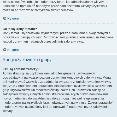
wielu powodów i robią to moderatorzy forum lub administratorzy witryny.
Zależnie od uprawnień nadanych przez administratora witryny użytkownik
może mieć możliwość zamykania swoich tematów.
Na górę
Co to są ikony tematu?
Ikony tematu są obrazkami wybieranymi przez autora tematu skojarzonymi z
postami – sugerują ich treść. Możliwość korzystania z ikon tematu uzależniona
jest od uprawnień nadanych przez administratora witryny.
Na górę
Rangi użytkownika i grupy
Kim są administratorzy?
Administratorzy są użytkownikami albo też grupami użytkowników
posiadającymi najwyższy poziom uprawnień kontrolnych całej witryny. Mogą
oni kontrolować wszystkie zagadnienia związane z funkcjonowaniem witryny
włącznie z nadawaniem uprawnień, blokowaniem użytkowników, tworzeniem
grup użytkowników lub moderatorów itp. Zakres ich uprawnień zależy od
założyciela witryny i innych administratorów mających prawo nominowania
nowych administratorów. Administratorzy mogą mieć pełne uprawnienia
moderatorów na wszystkich forach utworzonych na witrynie. Zakres uprawnień
moderacyjnych uzależniony jest od uprawnień nadanych przez założyciela
witryny.