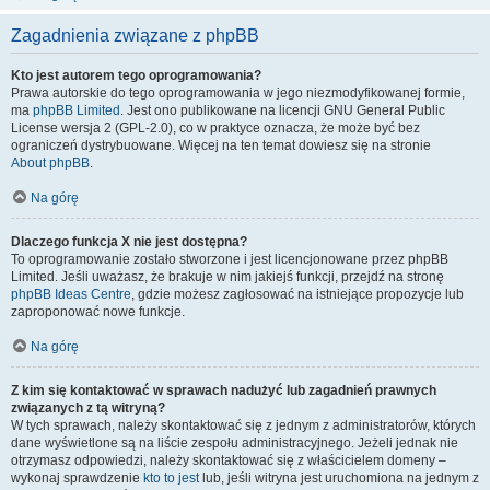
Zagadnienia związane z phpBB
Kto jest autorem tego oprogramowania?
Prawa autorskie do tego oprogramowania w jego niezmodyfikowanej formie,
ma
phpBB Limited
. Jest ono publikowane na licencji GNU General Public
License wersja 2 (GPL-2.0), co w praktyce oznacza, że może być bez
ograniczeń dystrybuowane. Więcej na ten temat dowiesz się na stronie
About phpBB
.
Na górę
Dlaczego funkcja X nie jest dostępna?
To oprogramowanie zostało stworzone i jest licencjonowane przez phpBB
Limited. Jeśli uważasz, że brakuje w nim jakiejś funkcji, przejdź na stronę
phpBB Ideas Centre
, gdzie możesz zagłosować na istniejące propozycje lub
zaproponować nowe funkcje.
Na górę
Z kim się kontaktować w sprawach nadużyć lub zagadnień prawnych
związanych z tą witryną?
W tych sprawach, należy skontaktować się z jednym z administratorów, których
dane wyświetlone są na liście zespołu administracyjnego. Jeżeli jednak nie
otrzymasz odpowiedzi, należy skontaktować się z właścicielem domeny –
wykonaj sprawdzenie
kto to jest
lub, jeśli witryna jest uruchomiona na jednym z