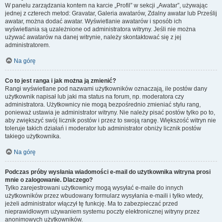
W panelu zarządzania kontem na karcie „Profil” w sekcji „Awatar”, używając
jednej z czterech metod: Gravatar, Galeria awatarów, Zdalny awatar lub Prześlij
awatar, można dodać awatar. Wyświetlanie awatarów i sposób ich
wyświetlania są uzależnione od administratora witryny. Jeśli nie można
używać awatarów na danej witrynie, należy skontaktować się z jej
administratorem.
Na górę
Co to jest ranga i jak można ją zmienić?
Rangi wyświetlane pod nazwami użytkowników oznaczają, ile postów dany
użytkownik napisał lub jaki ma status na forum, np. moderatora czy
administratora. Użytkownicy nie mogą bezpośrednio zmieniać stylu rang,
ponieważ ustawia je administrator witryny. Nie należy pisać postów tylko po to,
aby zwiększyć swój licznik postów i przez to swoją rangę. Większość witryn nie
toleruje takich działań i moderator lub administrator obniży licznik postów
takiego użytkownika.
Na górę
Podczas próby wysłania wiadomości e-mail do użytkownika witryna prosi
mnie o zalogowanie. Dlaczego?
Tylko zarejestrowani użytkownicy mogą wysyłać e-maile do innych
użytkowników przez wbudowany formularz wysyłania e-maili i tylko wtedy,
jeżeli administrator włączył tę funkcję. Ma to zabezpieczać przed
nieprawidłowym używaniem systemu poczty elektronicznej witryny przez
anonimowych użytkowników.