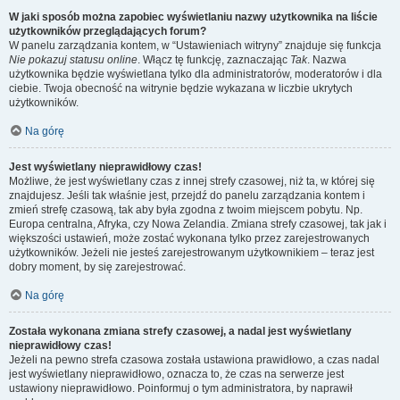
W jaki sposób można zapobiec wyświetlaniu nazwy użytkownika na liście
użytkowników przeglądających forum?
W panelu zarządzania kontem, w “Ustawieniach witryny” znajduje się funkcja
Nie pokazuj statusu online
. Włącz tę funkcję, zaznaczając
Tak
. Nazwa
użytkownika będzie wyświetlana tylko dla administratorów, moderatorów i dla
ciebie. Twoja obecność na witrynie będzie wykazana w liczbie ukrytych
użytkowników.
Na górę
Jest wyświetlany nieprawidłowy czas!
Możliwe, że jest wyświetlany czas z innej strefy czasowej, niż ta, w której się
znajdujesz. Jeśli tak właśnie jest, przejdź do panelu zarządzania kontem i
zmień strefę czasową, tak aby była zgodna z twoim miejscem pobytu. Np.
Europa centralna, Afryka, czy Nowa Zelandia. Zmiana strefy czasowej, tak jak i
większości ustawień, może zostać wykonana tylko przez zarejestrowanych
użytkowników. Jeżeli nie jesteś zarejestrowanym użytkownikiem – teraz jest
dobry moment, by się zarejestrować.
Na górę
Została wykonana zmiana strefy czasowej, a nadal jest wyświetlany
nieprawidłowy czas!
Jeżeli na pewno strefa czasowa została ustawiona prawidłowo, a czas nadal
jest wyświetlany nieprawidłowo, oznacza to, że czas na serwerze jest
ustawiony nieprawidłowo. Poinformuj o tym administratora, by naprawił