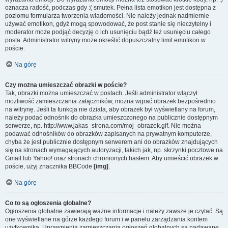
oznacza radość, podczas gdy :( smutek. Pełna lista emotikon jest dostępna z
poziomu formularza tworzenia wiadomości. Nie należy jednak nadmiernie
używać emotikon, gdyż mogą spowodować, że post stanie się nieczytelny i
moderator może podjąć decyzję o ich usunięciu bądź też usunięciu całego
posta. Administrator witryny może określić dopuszczalny limit emotikon w
poście.
Na górę
Czy można umieszczać obrazki w poście?
Tak, obrazki można umieszczać w postach. Jeśli administrator włączył
możliwość zamieszczania załączników, można wgrać obrazek bezpośrednio
na witrynę. Jeśli ta funkcja nie działa, aby obrazek był wyświetlany na forum,
należy podać odnośnik do obrazka umieszczonego na publicznie dostępnym
serwerze, np. http://www.jakas_strona.com/moj_obrazek.gif. Nie można
podawać odnośników do obrazków zapisanych na prywatnym komputerze,
chyba że jest publicznie dostępnym serwerem ani do obrazków znajdujących
się na stronach wymagających autoryzacji, takich jak, np. skrzynki pocztowe na
Gmail lub Yahoo! oraz stronach chronionych hasłem. Aby umieścić obrazek w
poście, użyj znacznika BBCode
[img]
.
Na górę
Co to są ogłoszenia globalne?
Ogłoszenia globalne zawierają ważne informacje i należy zawsze je czytać. Są
one wyświetlane na górze każdego forum i w panelu zarządzania kontem
użytkownika. Uprawnienia zamieszczania ogłoszeń globalnych są nadawane