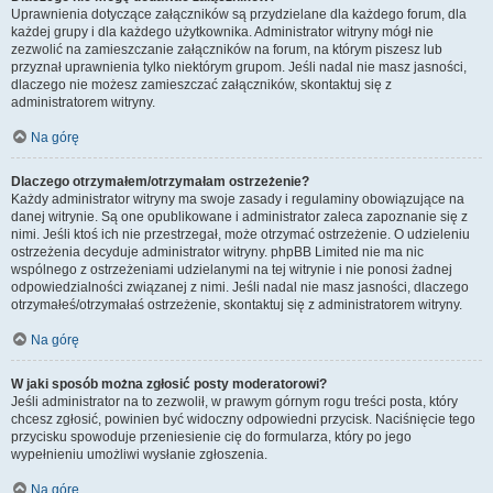
Uprawnienia dotyczące załączników są przydzielane dla każdego forum, dla
każdej grupy i dla każdego użytkownika. Administrator witryny mógł nie
zezwolić na zamieszczanie załączników na forum, na którym piszesz lub
przyznał uprawnienia tylko niektórym grupom. Jeśli nadal nie masz jasności,
dlaczego nie możesz zamieszczać załączników, skontaktuj się z
administratorem witryny.
Na górę
Dlaczego otrzymałem/otrzymałam ostrzeżenie?
Każdy administrator witryny ma swoje zasady i regulaminy obowiązujące na
danej witrynie. Są one opublikowane i administrator zaleca zapoznanie się z
nimi. Jeśli ktoś ich nie przestrzegał, może otrzymać ostrzeżenie. O udzieleniu
ostrzeżenia decyduje administrator witryny. phpBB Limited nie ma nic
wspólnego z ostrzeżeniami udzielanymi na tej witrynie i nie ponosi żadnej
odpowiedzialności związanej z nimi. Jeśli nadal nie masz jasności, dlaczego
otrzymałeś/otrzymałaś ostrzeżenie, skontaktuj się z administratorem witryny.
Na górę
W jaki sposób można zgłosić posty moderatorowi?
Jeśli administrator na to zezwolił, w prawym górnym rogu treści posta, który
chcesz zgłosić, powinien być widoczny odpowiedni przycisk. Naciśnięcie tego
przycisku spowoduje przeniesienie cię do formularza, który po jego
wypełnieniu umożliwi wysłanie zgłoszenia.
Na górę