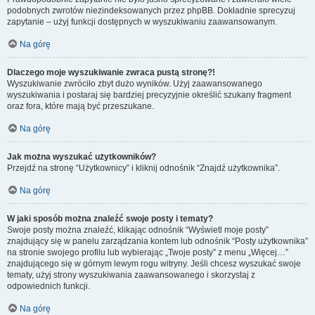
podobnych zwrotów niezindeksowanych przez phpBB. Dokładnie sprecyzuj
zapytanie – użyj funkcji dostępnych w wyszukiwaniu zaawansowanym.
Na górę
Dlaczego moje wyszukiwanie zwraca pustą stronę?!
Wyszukiwanie zwróciło zbyt dużo wyników. Użyj zaawansowanego
wyszukiwania i postaraj się bardziej precyzyjnie określić szukany fragment
oraz fora, które mają być przeszukane.
Na górę
Jak można wyszukać użytkowników?
Przejdź na stronę “Użytkownicy” i kliknij odnośnik “Znajdź użytkownika”.
Na górę
W jaki sposób można znaleźć swoje posty i tematy?
Swoje posty można znaleźć, klikając odnośnik “Wyświetl moje posty”
znajdujący się w panelu zarządzania kontem lub odnośnik “Posty użytkownika”
na stronie swojego profilu lub wybierając „Twoje posty” z menu „Więcej…”
znajdującego się w górnym lewym rogu witryny. Jeśli chcesz wyszukać swoje
tematy, użyj strony wyszukiwania zaawansowanego i skorzystaj z
odpowiednich funkcji.
Na górę