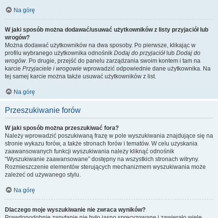
Na górę
W jaki sposób można dodawać/usuwać użytkowników z listy przyjaciół lub
wrogów?
Można dodawać użytkowników na dwa sposoby. Po pierwsze, klikając w
profilu wybranego użytkownika odnośnik
Dodaj do przyjaciół
lub
Dodaj do
wrogów
. Po drugie, przejść do panelu zarządzania swoim kontem i tam na
karcie
Przyjaciele i wrogowie
wprowadzić odpowiednie dane użytkownika. Na
tej samej karcie można także usuwać użytkowników z list.
Na górę
Przeszukiwanie forów
W jaki sposób można przeszukiwać fora?
Należy wprowadzić poszukiwaną frazę w pole wyszukiwania znajdujące się na
stronie wykazu forów, a także stronach forów i tematów. W celu uzyskania
zaawansowanych funkcji wyszukiwania należy kliknąć odnośnik
“Wyszukiwanie zaawansowane” dostępny na wszystkich stronach witryny.
Rozmieszczenie elementów sterujących mechanizmem wyszukiwania może
zależeć od używanego stylu.
Na górę
Dlaczego moje wyszukiwanie nie zwraca wyników?
Prawdopodobnie zapytanie nie było jasno sprecyzowane i zawierało wiele