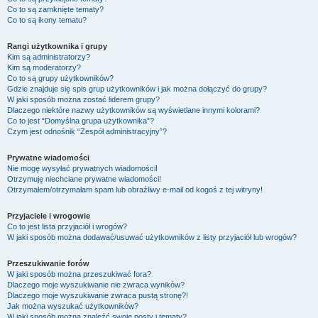
Co to są zamknięte tematy?
Co to są ikony tematu?
Rangi użytkownika i grupy
Kim są administratorzy?
Kim są moderatorzy?
Co to są grupy użytkowników?
Gdzie znajduje się spis grup użytkowników i jak można dołączyć do grupy?
W jaki sposób można zostać liderem grupy?
Dlaczego niektóre nazwy użytkowników są wyświetlane innymi kolorami?
Co to jest “Domyślna grupa użytkownika”?
Czym jest odnośnik “Zespół administracyjny”?
Prywatne wiadomości
Nie mogę wysyłać prywatnych wiadomości!
Otrzymuję niechciane prywatne wiadomości!
Otrzymałem/otrzymałam spam lub obraźliwy e-mail od kogoś z tej witryny!
Przyjaciele i wrogowie
Co to jest lista przyjaciół i wrogów?
W jaki sposób można dodawać/usuwać użytkowników z listy przyjaciół lub wrogów?
Przeszukiwanie forów
W jaki sposób można przeszukiwać fora?
Dlaczego moje wyszukiwanie nie zwraca wyników?
Dlaczego moje wyszukiwanie zwraca pustą stronę?!
Jak można wyszukać użytkowników?
W jaki sposób można znaleźć swoje posty i tematy?