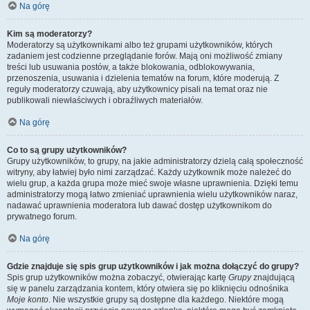
Na górę
Kim są moderatorzy?
Moderatorzy są użytkownikami albo też grupami użytkowników, których
zadaniem jest codzienne przeglądanie forów. Mają oni możliwość zmiany
treści lub usuwania postów, a także blokowania, odblokowywania,
przenoszenia, usuwania i dzielenia tematów na forum, które moderują. Z
reguły moderatorzy czuwają, aby użytkownicy pisali na temat oraz nie
publikowali niewłaściwych i obraźliwych materiałów.
Na górę
Co to są grupy użytkowników?
Grupy użytkowników, to grupy, na jakie administratorzy dzielą całą społeczność
witryny, aby łatwiej było nimi zarządzać. Każdy użytkownik może należeć do
wielu grup, a każda grupa może mieć swoje własne uprawnienia. Dzięki temu
administratorzy mogą łatwo zmieniać uprawnienia wielu użytkowników naraz,
nadawać uprawnienia moderatora lub dawać dostęp użytkownikom do
prywatnego forum.
Na górę
Gdzie znajduje się spis grup użytkowników i jak można dołączyć do grupy?
Spis grup użytkowników można zobaczyć, otwierając kartę
Grupy
znajdującą
się w panelu zarządzania kontem, który otwiera się po kliknięciu odnośnika
Moje konto
. Nie wszystkie grupy są dostępne dla każdego. Niektóre mogą