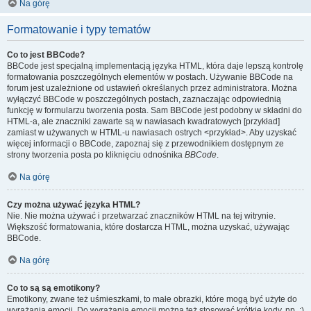
Na górę
Formatowanie i typy tematów
Co to jest BBCode?
BBCode jest specjalną implementacją języka HTML, która daje lepszą kontrolę
formatowania poszczególnych elementów w postach. Używanie BBCode na
forum jest uzależnione od ustawień określanych przez administratora. Można
wyłączyć BBCode w poszczególnych postach, zaznaczając odpowiednią
funkcję w formularzu tworzenia posta. Sam BBCode jest podobny w składni do
HTML-a, ale znaczniki zawarte są w nawiasach kwadratowych [przykład]
zamiast w używanych w HTML-u nawiasach ostrych <przykład>. Aby uzyskać
więcej informacji o BBCode, zapoznaj się z przewodnikiem dostępnym ze
strony tworzenia posta po kliknięciu odnośnika
BBCode
.
Na górę
Czy można używać języka HTML?
Nie. Nie można używać i przetwarzać znaczników HTML na tej witrynie.
Większość formatowania, które dostarcza HTML, można uzyskać, używając
BBCode.
Na górę
Co to są są emotikony?
Emotikony, zwane też uśmieszkami, to małe obrazki, które mogą być użyte do
wyrażania emocji. Do wyrażania emocji można też stosować krótkie kody, np. :)