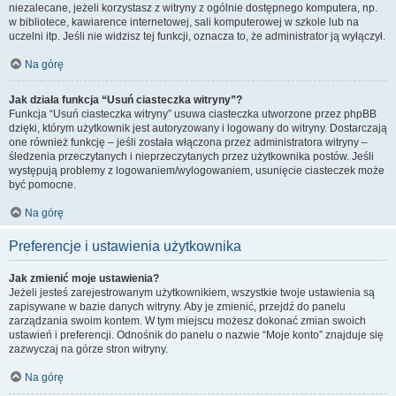
niezalecane, jeżeli korzystasz z witryny z ogólnie dostępnego komputera, np.
w bibliotece, kawiarence internetowej, sali komputerowej w szkole lub na
uczelni itp. Jeśli nie widzisz tej funkcji, oznacza to, że administrator ją wyłączył.
Na górę
Jak działa funkcja “Usuń ciasteczka witryny”?
Funkcja “Usuń ciasteczka witryny” usuwa ciasteczka utworzone przez phpBB
dzięki, którym użytkownik jest autoryzowany i logowany do witryny. Dostarczają
one również funkcję – jeśli została włączona przez administratora witryny –
śledzenia przeczytanych i nieprzeczytanych przez użytkownika postów. Jeśli
występują problemy z logowaniem/wylogowaniem, usunięcie ciasteczek może
być pomocne.
Na górę
Preferencje i ustawienia użytkownika
Jak zmienić moje ustawienia?
Jeżeli jesteś zarejestrowanym użytkownikiem, wszystkie twoje ustawienia są
zapisywane w bazie danych witryny. Aby je zmienić, przejdź do panelu
zarządzania swoim kontem. W tym miejscu możesz dokonać zmian swoich
ustawień i preferencji. Odnośnik do panelu o nazwie “Moje konto” znajduje się
zazwyczaj na górze stron witryny.
Na górę