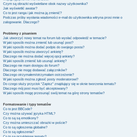
Czym są obrazki wyświetlane obok nazwy użytkownika?
Jak wyświetlić awatar?
Co to jest ranga i jak można ją zmienić?
Podczas próby wysłania wiadomości e-mail do użytkownika witryna prosi mnie o
zalogowanie. Dlaczego?
Problemy z pisaniem
Jak utworzyć nowy temat na forum lub wysłać odpowiedź w temacie?
W jaki sposób można zmienić lub usunąć post?
W jaki sposób można dodać podpis do swojego posta?
W jaki sposób można utworzyć ankietę?
Dlaczego nie można dodać więcej opcji ankiety?
W jaki sposób zmienić lub usunąć ankietę?
Dlaczego nie mam dostępu do forum?
Dlaczego nie mogę dodawać załączników?
Dlaczego otrzymałem/otrzymałam ostrzeżenie?
W jaki sposób można zgłosić posty moderatorowi?
Do czego służy przycisk “Zapisz” znajdujący się w oknie tworzenia tematu?
Dlaczego mój post musi być akceptowany?
W jaki sposób mogę przesunąć swój temat na górę strony tematów?
Formatowanie i typy tematów
Co to jest BBCode?
Czy można używać języka HTML?
Co to są są emotikony?
Czy można umieszczać obrazki w poście?
Co to są ogłoszenia globalne?
Co to są ogłoszenia?
Co to są przyklejone tematy?