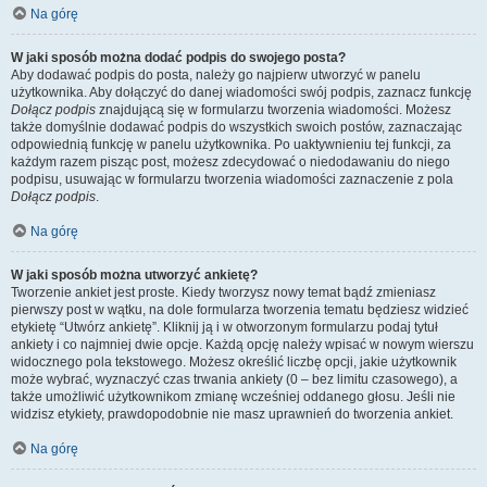
Na górę
W jaki sposób można dodać podpis do swojego posta?
Aby dodawać podpis do posta, należy go najpierw utworzyć w panelu
użytkownika. Aby dołączyć do danej wiadomości swój podpis, zaznacz funkcję
Dołącz podpis
znajdującą się w formularzu tworzenia wiadomości. Możesz
także domyślnie dodawać podpis do wszystkich swoich postów, zaznaczając
odpowiednią funkcję w panelu użytkownika. Po uaktywnieniu tej funkcji, za
każdym razem pisząc post, możesz zdecydować o niedodawaniu do niego
podpisu, usuwając w formularzu tworzenia wiadomości zaznaczenie z pola
Dołącz podpis
.
Na górę
W jaki sposób można utworzyć ankietę?
Tworzenie ankiet jest proste. Kiedy tworzysz nowy temat bądź zmieniasz
pierwszy post w wątku, na dole formularza tworzenia tematu będziesz widzieć
etykietę “Utwórz ankietę”. Kliknij ją i w otworzonym formularzu podaj tytuł
ankiety i co najmniej dwie opcje. Każdą opcję należy wpisać w nowym wierszu
widocznego pola tekstowego. Możesz określić liczbę opcji, jakie użytkownik
może wybrać, wyznaczyć czas trwania ankiety (0 – bez limitu czasowego), a
także umożliwić użytkownikom zmianę wcześniej oddanego głosu. Jeśli nie
widzisz etykiety, prawdopodobnie nie masz uprawnień do tworzenia ankiet.
Na górę