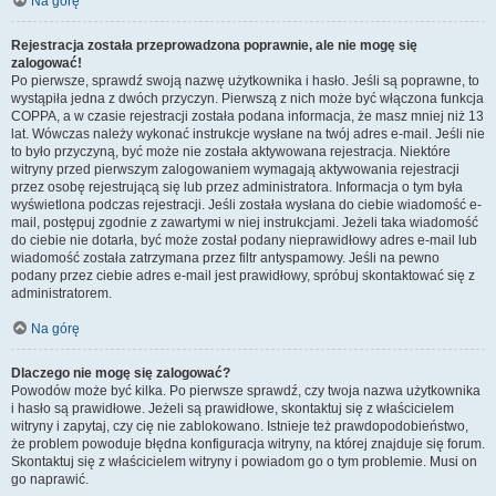
Na górę
Rejestracja została przeprowadzona poprawnie, ale nie mogę się
zalogować!
Po pierwsze, sprawdź swoją nazwę użytkownika i hasło. Jeśli są poprawne, to
wystąpiła jedna z dwóch przyczyn. Pierwszą z nich może być włączona funkcja
COPPA, a w czasie rejestracji została podana informacja, że masz mniej niż 13
lat. Wówczas należy wykonać instrukcje wysłane na twój adres e-mail. Jeśli nie
to było przyczyną, być może nie została aktywowana rejestracja. Niektóre
witryny przed pierwszym zalogowaniem wymagają aktywowania rejestracji
przez osobę rejestrującą się lub przez administratora. Informacja o tym była
wyświetlona podczas rejestracji. Jeśli została wysłana do ciebie wiadomość e-
mail, postępuj zgodnie z zawartymi w niej instrukcjami. Jeżeli taka wiadomość
do ciebie nie dotarła, być może został podany nieprawidłowy adres e-mail lub
wiadomość została zatrzymana przez filtr antyspamowy. Jeśli na pewno
podany przez ciebie adres e-mail jest prawidłowy, spróbuj skontaktować się z
administratorem.
Na górę
Dlaczego nie mogę się zalogować?
Powodów może być kilka. Po pierwsze sprawdź, czy twoja nazwa użytkownika
i hasło są prawidłowe. Jeżeli są prawidłowe, skontaktuj się z właścicielem
witryny i zapytaj, czy cię nie zablokowano. Istnieje też prawdopodobieństwo,
że problem powoduje błędna konfiguracja witryny, na której znajduje się forum.
Skontaktuj się z właścicielem witryny i powiadom go o tym problemie. Musi on
go naprawić.