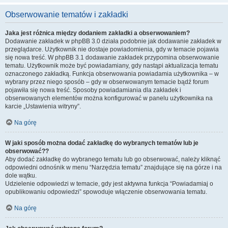
Obserwowanie tematów i zakładki
Jaka jest różnica między dodaniem zakładki a obserwowaniem?
Dodawanie zakładek w phpBB 3.0 działa podobnie jak dodawanie zakładek w
przeglądarce. Użytkownik nie dostaje powiadomienia, gdy w temacie pojawia
się nowa treść. W phpBB 3.1 dodawanie zakładek przypomina obserwowanie
tematu. Użytkownik może być powiadamiany, gdy nastąpi aktualizacja tematu
oznaczonego zakładką. Funkcja obserwowania powiadamia użytkownika – w
wybrany przez niego sposób – gdy w obserwowanym temacie bądź forum
pojawiła się nowa treść. Sposoby powiadamiania dla zakładek i
obserwowanych elementów można konfigurować w panelu użytkownika na
karcie „Ustawienia witryny”.
Na górę
W jaki sposób można dodać zakładkę do wybranych tematów lub je
obserwować??
Aby dodać zakładkę do wybranego tematu lub go obserwować, należy kliknąć
odpowiedni odnośnik w menu “Narzędzia tematu” znajdujące się na górze i na
dole wątku.
Udzielenie odpowiedzi w temacie, gdy jest aktywna funkcja “Powiadamiaj o
opublikowaniu odpowiedzi” spowoduje włączenie obserwowania tematu.
Na górę