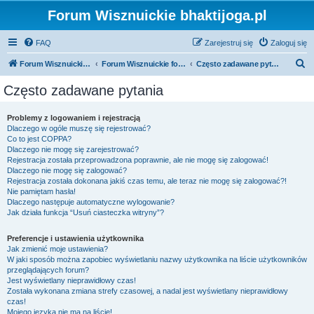
Forum Wisznuickie bhaktijoga.pl
FAQ
Zarejestruj się
Zaloguj się
S
Forum Wisznuickie forum.bhaktijoga.pl
Forum Wisznuickie forum.bhaktijoga.pl
Często zadawane pytania
z
Często zadawane pytania
u
k
Problemy z logowaniem i rejestracją
Dlaczego w ogóle muszę się rejestrować?
a
Co to jest COPPA?
j
Dlaczego nie mogę się zarejestrować?
Rejestracja została przeprowadzona poprawnie, ale nie mogę się zalogować!
Dlaczego nie mogę się zalogować?
Rejestracja została dokonana jakiś czas temu, ale teraz nie mogę się zalogować?!
Nie pamiętam hasła!
Dlaczego następuje automatyczne wylogowanie?
Jak działa funkcja “Usuń ciasteczka witryny”?
Preferencje i ustawienia użytkownika
Jak zmienić moje ustawienia?
W jaki sposób można zapobiec wyświetlaniu nazwy użytkownika na liście użytkowników
przeglądających forum?
Jest wyświetlany nieprawidłowy czas!
Została wykonana zmiana strefy czasowej, a nadal jest wyświetlany nieprawidłowy
czas!
Mojego języka nie ma na liście!