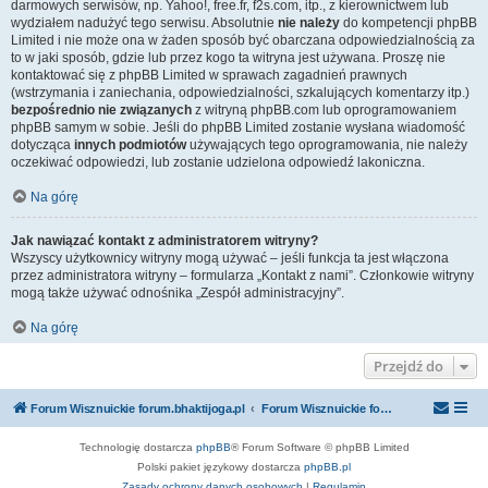
darmowych serwisów, np. Yahoo!, free.fr, f2s.com, itp., z kierownictwem lub
wydziałem nadużyć tego serwisu. Absolutnie
nie należy
do kompetencji phpBB
Limited i nie może ona w żaden sposób być obarczana odpowiedzialnością za
to w jaki sposób, gdzie lub przez kogo ta witryna jest używana. Proszę nie
kontaktować się z phpBB Limited w sprawach zagadnień prawnych
(wstrzymania i zaniechania, odpowiedzialności, szkalujących komentarzy itp.)
bezpośrednio nie związanych
z witryną phpBB.com lub oprogramowaniem
phpBB samym w sobie. Jeśli do phpBB Limited zostanie wysłana wiadomość
dotycząca
innych podmiotów
używających tego oprogramowania, nie należy
oczekiwać odpowiedzi, lub zostanie udzielona odpowiedź lakoniczna.
Na górę
Jak nawiązać kontakt z administratorem witryny?
Wszyscy użytkownicy witryny mogą używać – jeśli funkcja ta jest włączona
przez administratora witryny – formularza „Kontakt z nami”. Członkowie witryny
mogą także używać odnośnika „Zespół administracyjny”.
Na górę
Przejdź do
Forum Wisznuickie forum.bhaktijoga.pl
Forum Wisznuickie forum.bhaktijoga.pl
Technologię dostarcza
phpBB
® Forum Software © phpBB Limited
Polski pakiet językowy dostarcza
phpBB.pl
Zasady ochrony danych osobowych
|
Regulamin