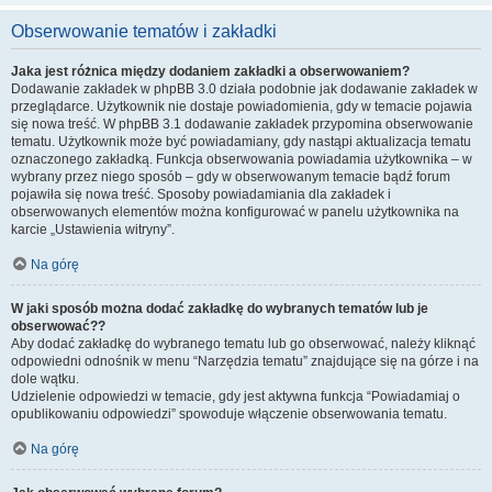
Obserwowanie tematów i zakładki
Jaka jest różnica między dodaniem zakładki a obserwowaniem?
Dodawanie zakładek w phpBB 3.0 działa podobnie jak dodawanie zakładek w
przeglądarce. Użytkownik nie dostaje powiadomienia, gdy w temacie pojawia
się nowa treść. W phpBB 3.1 dodawanie zakładek przypomina obserwowanie
tematu. Użytkownik może być powiadamiany, gdy nastąpi aktualizacja tematu
oznaczonego zakładką. Funkcja obserwowania powiadamia użytkownika – w
wybrany przez niego sposób – gdy w obserwowanym temacie bądź forum
pojawiła się nowa treść. Sposoby powiadamiania dla zakładek i
obserwowanych elementów można konfigurować w panelu użytkownika na
karcie „Ustawienia witryny”.
Na górę
W jaki sposób można dodać zakładkę do wybranych tematów lub je
obserwować??
Aby dodać zakładkę do wybranego tematu lub go obserwować, należy kliknąć
odpowiedni odnośnik w menu “Narzędzia tematu” znajdujące się na górze i na
dole wątku.
Udzielenie odpowiedzi w temacie, gdy jest aktywna funkcja “Powiadamiaj o
opublikowaniu odpowiedzi” spowoduje włączenie obserwowania tematu.
Na górę