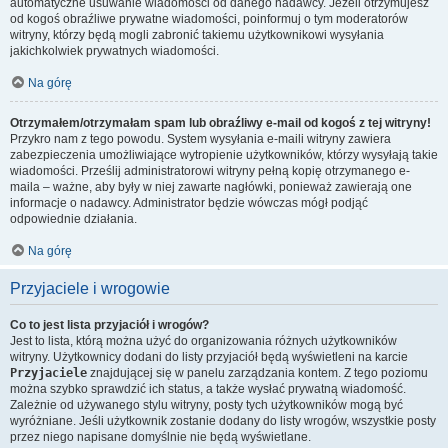
automatyczne usuwanie wiadomości od danego nadawcy. Jeżeli otrzymujesz
od kogoś obraźliwe prywatne wiadomości, poinformuj o tym moderatorów
witryny, którzy będą mogli zabronić takiemu użytkownikowi wysyłania
jakichkolwiek prywatnych wiadomości.
Na górę
Otrzymałem/otrzymałam spam lub obraźliwy e-mail od kogoś z tej witryny!
Przykro nam z tego powodu. System wysyłania e-maili witryny zawiera
zabezpieczenia umożliwiające wytropienie użytkowników, którzy wysyłają takie
wiadomości. Prześlij administratorowi witryny pełną kopię otrzymanego e-
maila – ważne, aby były w niej zawarte nagłówki, ponieważ zawierają one
informacje o nadawcy. Administrator będzie wówczas mógł podjąć
odpowiednie działania.
Na górę
Przyjaciele i wrogowie
Co to jest lista przyjaciół i wrogów?
Jest to lista, którą można użyć do organizowania różnych użytkowników
witryny. Użytkownicy dodani do listy przyjaciół będą wyświetleni na karcie
Przyjaciele
znajdującej się w panelu zarządzania kontem. Z tego poziomu
można szybko sprawdzić ich status, a także wysłać prywatną wiadomość.
Zależnie od używanego stylu witryny, posty tych użytkowników mogą być
wyróżniane. Jeśli użytkownik zostanie dodany do listy wrogów, wszystkie posty
przez niego napisane domyślnie nie będą wyświetlane.