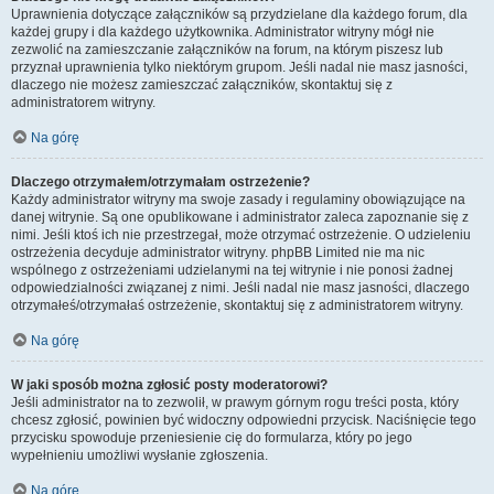
Uprawnienia dotyczące załączników są przydzielane dla każdego forum, dla
każdej grupy i dla każdego użytkownika. Administrator witryny mógł nie
zezwolić na zamieszczanie załączników na forum, na którym piszesz lub
przyznał uprawnienia tylko niektórym grupom. Jeśli nadal nie masz jasności,
dlaczego nie możesz zamieszczać załączników, skontaktuj się z
administratorem witryny.
Na górę
Dlaczego otrzymałem/otrzymałam ostrzeżenie?
Każdy administrator witryny ma swoje zasady i regulaminy obowiązujące na
danej witrynie. Są one opublikowane i administrator zaleca zapoznanie się z
nimi. Jeśli ktoś ich nie przestrzegał, może otrzymać ostrzeżenie. O udzieleniu
ostrzeżenia decyduje administrator witryny. phpBB Limited nie ma nic
wspólnego z ostrzeżeniami udzielanymi na tej witrynie i nie ponosi żadnej
odpowiedzialności związanej z nimi. Jeśli nadal nie masz jasności, dlaczego
otrzymałeś/otrzymałaś ostrzeżenie, skontaktuj się z administratorem witryny.
Na górę
W jaki sposób można zgłosić posty moderatorowi?
Jeśli administrator na to zezwolił, w prawym górnym rogu treści posta, który
chcesz zgłosić, powinien być widoczny odpowiedni przycisk. Naciśnięcie tego
przycisku spowoduje przeniesienie cię do formularza, który po jego
wypełnieniu umożliwi wysłanie zgłoszenia.
Na górę