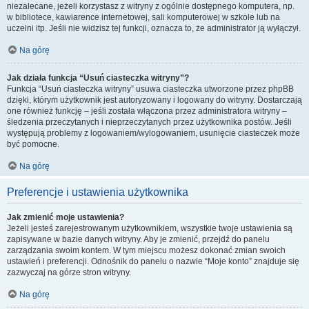
niezalecane, jeżeli korzystasz z witryny z ogólnie dostępnego komputera, np.
w bibliotece, kawiarence internetowej, sali komputerowej w szkole lub na
uczelni itp. Jeśli nie widzisz tej funkcji, oznacza to, że administrator ją wyłączył.
Na górę
Jak działa funkcja “Usuń ciasteczka witryny”?
Funkcja “Usuń ciasteczka witryny” usuwa ciasteczka utworzone przez phpBB
dzięki, którym użytkownik jest autoryzowany i logowany do witryny. Dostarczają
one również funkcję – jeśli została włączona przez administratora witryny –
śledzenia przeczytanych i nieprzeczytanych przez użytkownika postów. Jeśli
występują problemy z logowaniem/wylogowaniem, usunięcie ciasteczek może
być pomocne.
Na górę
Preferencje i ustawienia użytkownika
Jak zmienić moje ustawienia?
Jeżeli jesteś zarejestrowanym użytkownikiem, wszystkie twoje ustawienia są
zapisywane w bazie danych witryny. Aby je zmienić, przejdź do panelu
zarządzania swoim kontem. W tym miejscu możesz dokonać zmian swoich
ustawień i preferencji. Odnośnik do panelu o nazwie “Moje konto” znajduje się
zazwyczaj na górze stron witryny.
Na górę