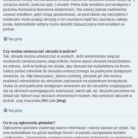
oznacza radość, podczas gdy :( smutek. Pełna lista emotikon jest dostępna z
poziomu formularza tworzenia wiadomości. Nie należy jednak nadmiernie
używać emotikon, gdyż mogą spowodować, że post stanie się nieczytelny i
moderator może podjąć decyzję o ich usunięciu bądź też usunięciu całego
posta. Administrator witryny może określić dopuszczalny limit emotikon w
poście.
Na górę
Czy można umieszczać obrazki w poście?
Tak, obrazki można umieszczać w postach. Jeśli administrator włączył
możliwość zamieszczania załączników, można wgrać obrazek bezpośrednio
na witrynę. Jeśli ta funkcja nie działa, aby obrazek był wyświetlany na forum,
należy podać odnośnik do obrazka umieszczonego na publicznie dostępnym
serwerze, np. http://www.jakas_strona.com/moj_obrazek.gif. Nie można
podawać odnośników do obrazków zapisanych na prywatnym komputerze,
chyba że jest publicznie dostępnym serwerem ani do obrazków znajdujących
się na stronach wymagających autoryzacji, takich jak, np. skrzynki pocztowe na
Gmail lub Yahoo! oraz stronach chronionych hasłem. Aby umieścić obrazek w
poście, użyj znacznika BBCode
[img]
.
Na górę
Co to są ogłoszenia globalne?
Ogłoszenia globalne zawierają ważne informacje i należy zawsze je czytać. Są
one wyświetlane na górze każdego forum i w panelu zarządzania kontem
użytkownika. Uprawnienia zamieszczania ogłoszeń globalnych są nadawane