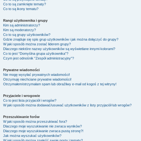
Co to są zamknięte tematy?
Co to są ikony tematu?
Rangi użytkownika i grupy
Kim są administratorzy?
Kim są moderatorzy?
Co to są grupy użytkowników?
Gdzie znajduje się spis grup użytkowników i jak można dołączyć do grupy?
W jaki sposób można zostać liderem grupy?
Dlaczego niektóre nazwy użytkowników są wyświetlane innymi kolorami?
Co to jest “Domyślna grupa użytkownika”?
Czym jest odnośnik “Zespół administracyjny”?
Prywatne wiadomości
Nie mogę wysyłać prywatnych wiadomości!
Otrzymuję niechciane prywatne wiadomości!
Otrzymałem/otrzymałam spam lub obraźliwy e-mail od kogoś z tej witryny!
Przyjaciele i wrogowie
Co to jest lista przyjaciół i wrogów?
W jaki sposób można dodawać/usuwać użytkowników z listy przyjaciół lub wrogów?
Przeszukiwanie forów
W jaki sposób można przeszukiwać fora?
Dlaczego moje wyszukiwanie nie zwraca wyników?
Dlaczego moje wyszukiwanie zwraca pustą stronę?!
Jak można wyszukać użytkowników?
W jaki sposób można znaleźć swoje posty i tematy?