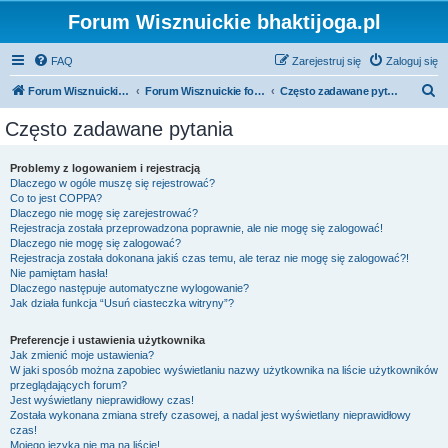
Forum Wisznuickie bhaktijoga.pl
FAQ
Zarejestruj się
Zaloguj się
S
Forum Wisznuickie forum.bhaktijoga.pl
Forum Wisznuickie forum.bhaktijoga.pl
Często zadawane pytania
z
Często zadawane pytania
u
k
Problemy z logowaniem i rejestracją
Dlaczego w ogóle muszę się rejestrować?
a
Co to jest COPPA?
j
Dlaczego nie mogę się zarejestrować?
Rejestracja została przeprowadzona poprawnie, ale nie mogę się zalogować!
Dlaczego nie mogę się zalogować?
Rejestracja została dokonana jakiś czas temu, ale teraz nie mogę się zalogować?!
Nie pamiętam hasła!
Dlaczego następuje automatyczne wylogowanie?
Jak działa funkcja “Usuń ciasteczka witryny”?
Preferencje i ustawienia użytkownika
Jak zmienić moje ustawienia?
W jaki sposób można zapobiec wyświetlaniu nazwy użytkownika na liście użytkowników
przeglądających forum?
Jest wyświetlany nieprawidłowy czas!
Została wykonana zmiana strefy czasowej, a nadal jest wyświetlany nieprawidłowy
czas!
Mojego języka nie ma na liście!