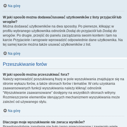
Na górę
W jaki sposób można dodawać/usuwać użytkowników z listy przyjaciół lub
wrogów?
Można dodawać użytkowników na dwa sposoby. Po pierwsze, klikając w
profilu wybranego użytkownika odnośnik
Dodaj do przyjaciół
lub
Dodaj do
wrogów
. Po drugie, przejść do panelu zarządzania swoim kontem i tam na
karcie
Przyjaciele i wrogowie
wprowadzić odpowiednie dane użytkownika. Na
tej samej karcie można także usuwać użytkowników z list.
Na górę
Przeszukiwanie forów
W jaki sposób można przeszukiwać fora?
Należy wprowadzić poszukiwaną frazę w pole wyszukiwania znajdujące się na
stronie wykazu forów, a także stronach forów i tematów. W celu uzyskania
zaawansowanych funkcji wyszukiwania należy kliknąć odnośnik
“Wyszukiwanie zaawansowane” dostępny na wszystkich stronach witryny.
Rozmieszczenie elementów sterujących mechanizmem wyszukiwania może
zależeć od używanego stylu.
Na górę
Dlaczego moje wyszukiwanie nie zwraca wyników?
Prawdopodobnie zapytanie nie było jasno sprecyzowane i zawierało wiele