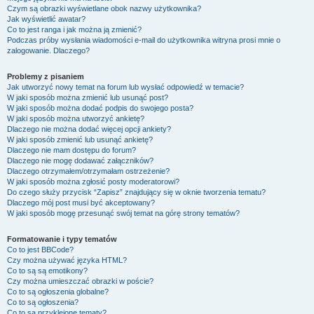
Czym są obrazki wyświetlane obok nazwy użytkownika?
Jak wyświetlić awatar?
Co to jest ranga i jak można ją zmienić?
Podczas próby wysłania wiadomości e-mail do użytkownika witryna prosi mnie o
zalogowanie. Dlaczego?
Problemy z pisaniem
Jak utworzyć nowy temat na forum lub wysłać odpowiedź w temacie?
W jaki sposób można zmienić lub usunąć post?
W jaki sposób można dodać podpis do swojego posta?
W jaki sposób można utworzyć ankietę?
Dlaczego nie można dodać więcej opcji ankiety?
W jaki sposób zmienić lub usunąć ankietę?
Dlaczego nie mam dostępu do forum?
Dlaczego nie mogę dodawać załączników?
Dlaczego otrzymałem/otrzymałam ostrzeżenie?
W jaki sposób można zgłosić posty moderatorowi?
Do czego służy przycisk “Zapisz” znajdujący się w oknie tworzenia tematu?
Dlaczego mój post musi być akceptowany?
W jaki sposób mogę przesunąć swój temat na górę strony tematów?
Formatowanie i typy tematów
Co to jest BBCode?
Czy można używać języka HTML?
Co to są są emotikony?
Czy można umieszczać obrazki w poście?
Co to są ogłoszenia globalne?
Co to są ogłoszenia?
Co to są przyklejone tematy?