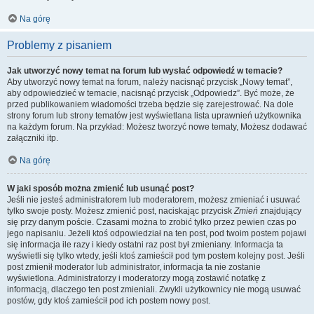
Na górę
Problemy z pisaniem
Jak utworzyć nowy temat na forum lub wysłać odpowiedź w temacie?
Aby utworzyć nowy temat na forum, należy nacisnąć przycisk „Nowy temat”,
aby odpowiedzieć w temacie, nacisnąć przycisk „Odpowiedz”. Być może, że
przed publikowaniem wiadomości trzeba będzie się zarejestrować. Na dole
strony forum lub strony tematów jest wyświetlana lista uprawnień użytkownika
na każdym forum. Na przykład: Możesz tworzyć nowe tematy, Możesz dodawać
załączniki itp.
Na górę
W jaki sposób można zmienić lub usunąć post?
Jeśli nie jesteś administratorem lub moderatorem, możesz zmieniać i usuwać
tylko swoje posty. Możesz zmienić post, naciskając przycisk
Zmień
znajdujący
się przy danym poście. Czasami można to zrobić tylko przez pewien czas po
jego napisaniu. Jeżeli ktoś odpowiedział na ten post, pod twoim postem pojawi
się informacja ile razy i kiedy ostatni raz post był zmieniany. Informacja ta
wyświetli się tylko wtedy, jeśli ktoś zamieścił pod tym postem kolejny post. Jeśli
post zmienił moderator lub administrator, informacja ta nie zostanie
wyświetlona. Administratorzy i moderatorzy mogą zostawić notatkę z
informacją, dlaczego ten post zmieniali. Zwykli użytkownicy nie mogą usuwać
postów, gdy ktoś zamieścił pod ich postem nowy post.