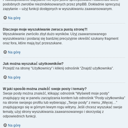
podobnych zwrotów niezindeksowanych przez phpBB. Dokładnie sprecyzuj
zapytanie – użyj funkcji dostępnych w wyszukiwaniu zaawansowanym.
Na górę
Dlaczego moje wyszukiwanie zwraca pustą stronę?!
Wyszukiwanie zwróciło zbyt dużo wyników. Użyj zaawansowanego
wyszukiwania i postaraj się bardziej precyzyjnie określić szukany fragment
oraz fora, które mają być przeszukane.
Na górę
Jak można wyszukać użytkowników?
Przejdź na stronę “Użytkownicy” i kliknij odnośnik “Znajdź użytkownika”.
Na górę
W jaki sposób można znaleźć swoje posty i tematy?
Swoje posty można znaleźć, klikając odnośnik “Wyświetl moje posty”
znajdujący się w panelu zarządzania kontem lub odnośnik “Posty użytkownika”
na stronie swojego profilu lub wybierając „Twoje posty” z menu „Więcej…”
znajdującego się w górnym lewym rogu witryny. Jeśli chcesz wyszukać swoje
tematy, użyj strony wyszukiwania zaawansowanego i skorzystaj z
odpowiednich funkcji.
Na górę