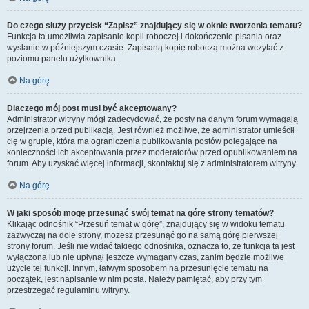
Do czego służy przycisk “Zapisz” znajdujący się w oknie tworzenia tematu?
Funkcja ta umożliwia zapisanie kopii roboczej i dokończenie pisania oraz
wysłanie w późniejszym czasie. Zapisaną kopię roboczą można wczytać z
poziomu panelu użytkownika.
Na górę
Dlaczego mój post musi być akceptowany?
Administrator witryny mógł zadecydować, że posty na danym forum wymagają
przejrzenia przed publikacją. Jest również możliwe, że administrator umieścił
cię w grupie, która ma ograniczenia publikowania postów polegające na
konieczności ich akceptowania przez moderatorów przed opublikowaniem na
forum. Aby uzyskać więcej informacji, skontaktuj się z administratorem witryny.
Na górę
W jaki sposób mogę przesunąć swój temat na górę strony tematów?
Klikając odnośnik “Przesuń temat w górę”, znajdujący się w widoku tematu
zazwyczaj na dole strony, możesz przesunąć go na samą górę pierwszej
strony forum. Jeśli nie widać takiego odnośnika, oznacza to, że funkcja ta jest
wyłączona lub nie upłynął jeszcze wymagany czas, zanim będzie możliwe
użycie tej funkcji. Innym, łatwym sposobem na przesunięcie tematu na
początek, jest napisanie w nim posta. Należy pamiętać, aby przy tym
przestrzegać regulaminu witryny.