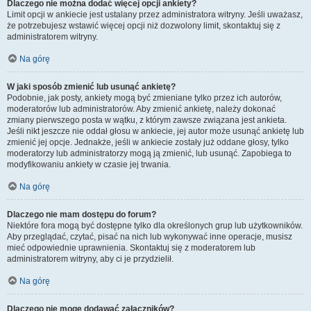
Dlaczego nie można dodać więcej opcji ankiety?
Limit opcji w ankiecie jest ustalany przez administratora witryny. Jeśli uważasz,
że potrzebujesz wstawić więcej opcji niż dozwolony limit, skontaktuj się z
administratorem witryny.
Na górę
W jaki sposób zmienić lub usunąć ankietę?
Podobnie, jak posty, ankiety mogą być zmieniane tylko przez ich autorów,
moderatorów lub administratorów. Aby zmienić ankietę, należy dokonać
zmiany pierwszego posta w wątku, z którym zawsze związana jest ankieta.
Jeśli nikt jeszcze nie oddał głosu w ankiecie, jej autor może usunąć ankietę lub
zmienić jej opcje. Jednakże, jeśli w ankiecie zostały już oddane głosy, tylko
moderatorzy lub administratorzy mogą ją zmienić, lub usunąć. Zapobiega to
modyfikowaniu ankiety w czasie jej trwania.
Na górę
Dlaczego nie mam dostępu do forum?
Niektóre fora mogą być dostępne tylko dla określonych grup lub użytkowników.
Aby przeglądać, czytać, pisać na nich lub wykonywać inne operacje, musisz
mieć odpowiednie uprawnienia. Skontaktuj się z moderatorem lub
administratorem witryny, aby ci je przydzielił.
Na górę
Dlaczego nie mogę dodawać załączników?