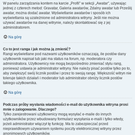
W panelu zarządzania kontem na karcie „Profil” w sekcji „Awatar”, używając
jednej z czterech metod: Gravatar, Galeria awatarów, Zdalny awatar lub Prześlij
awatar, można dodać awatar. Wyświetlanie awatarów i sposób ich
wyświetlania są uzależnione od administratora witryny. Jeśli nie można
używać awatarów na danej witrynie, należy skontaktować się z jej
administratorem.
Na górę
Co to jest ranga i jak można ją zmienić?
Rangi wyświetlane pod nazwami użytkowników oznaczają, ile postów dany
użytkownik napisał lub jaki ma status na forum, np. moderatora czy
administratora. Użytkownicy nie mogą bezpośrednio zmieniać stylu rang,
ponieważ ustawia je administrator witryny. Nie należy pisać postów tylko po to,
aby zwiększyć swój licznik postów i przez to swoją rangę. Większość witryn nie
toleruje takich działań i moderator lub administrator obniży licznik postów
takiego użytkownika.
Na górę
Podczas próby wysłania wiadomości e-mail do użytkownika witryna prosi
mnie o zalogowanie. Dlaczego?
Tylko zarejestrowani użytkownicy mogą wysyłać e-maile do innych
użytkowników przez wbudowany formularz wysyłania e-maili i tylko wtedy,
jeżeli administrator włączył tę funkcję. Ma to zabezpieczać przed
nieprawidłowym używaniem systemu poczty elektronicznej witryny przez
anonimowych użytkowników.