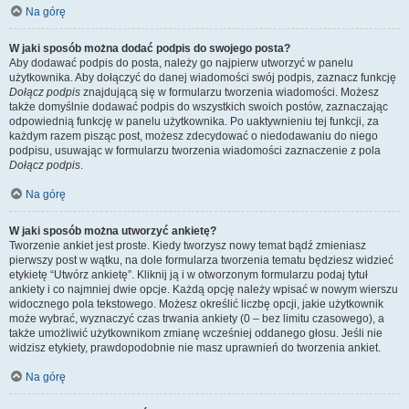
Na górę
W jaki sposób można dodać podpis do swojego posta?
Aby dodawać podpis do posta, należy go najpierw utworzyć w panelu
użytkownika. Aby dołączyć do danej wiadomości swój podpis, zaznacz funkcję
Dołącz podpis
znajdującą się w formularzu tworzenia wiadomości. Możesz
także domyślnie dodawać podpis do wszystkich swoich postów, zaznaczając
odpowiednią funkcję w panelu użytkownika. Po uaktywnieniu tej funkcji, za
każdym razem pisząc post, możesz zdecydować o niedodawaniu do niego
podpisu, usuwając w formularzu tworzenia wiadomości zaznaczenie z pola
Dołącz podpis
.
Na górę
W jaki sposób można utworzyć ankietę?
Tworzenie ankiet jest proste. Kiedy tworzysz nowy temat bądź zmieniasz
pierwszy post w wątku, na dole formularza tworzenia tematu będziesz widzieć
etykietę “Utwórz ankietę”. Kliknij ją i w otworzonym formularzu podaj tytuł
ankiety i co najmniej dwie opcje. Każdą opcję należy wpisać w nowym wierszu
widocznego pola tekstowego. Możesz określić liczbę opcji, jakie użytkownik
może wybrać, wyznaczyć czas trwania ankiety (0 – bez limitu czasowego), a
także umożliwić użytkownikom zmianę wcześniej oddanego głosu. Jeśli nie
widzisz etykiety, prawdopodobnie nie masz uprawnień do tworzenia ankiet.
Na górę