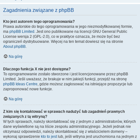
Zagadnienia związane z phpBB
Kto jest autorem tego oprogramowania?
Prawa autorskie do tego oprogramowania w jego niezmodyfikowanej formie,
ma
phpBB Limited
. Jest ono publikowane na licencji GNU General Public
License wersja 2 (GPL-2.0), co w praktyce oznacza, że może być bez
ograniczeń dystrybuowane. Więcej na ten temat dowiesz się na stronie
About phpBB
.
Na górę
Dlaczego funkcja X nie jest dostępna?
To oprogramowanie zostało stworzone i jest licencjonowane przez phpBB
Limited. Jeśli uważasz, że brakuje w nim jakiejś funkcji, przejdź na stronę
phpBB Ideas Centre
, gdzie możesz zagłosować na istniejące propozycje lub
zaproponować nowe funkcje.
Na górę
Z kim się kontaktować w sprawach nadużyć lub zagadnień prawnych
związanych z tą witryną?
W tych sprawach, należy skontaktować się z jednym z administratorów, których
dane wyświetlone są na liście zespołu administracyjnego. Jeżeli jednak nie
otrzymasz odpowiedzi, należy skontaktować się z właścicielem domeny –
wykonaj sprawdzenie
kto to jest
lub, jeśli witryna jest uruchomiona na jednym z