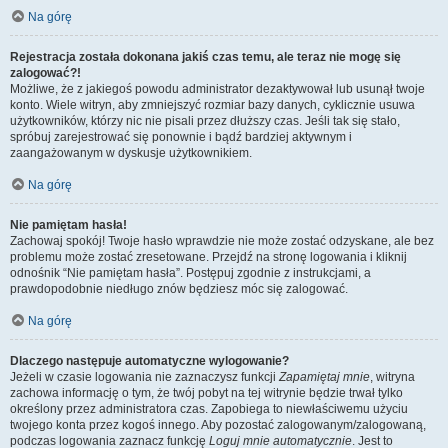
Na górę
Rejestracja została dokonana jakiś czas temu, ale teraz nie mogę się
zalogować?!
Możliwe, że z jakiegoś powodu administrator dezaktywował lub usunął twoje
konto. Wiele witryn, aby zmniejszyć rozmiar bazy danych, cyklicznie usuwa
użytkowników, którzy nic nie pisali przez dłuższy czas. Jeśli tak się stało,
spróbuj zarejestrować się ponownie i bądź bardziej aktywnym i
zaangażowanym w dyskusje użytkownikiem.
Na górę
Nie pamiętam hasła!
Zachowaj spokój! Twoje hasło wprawdzie nie może zostać odzyskane, ale bez
problemu może zostać zresetowane. Przejdź na stronę logowania i kliknij
odnośnik “Nie pamiętam hasła”. Postępuj zgodnie z instrukcjami, a
prawdopodobnie niedługo znów będziesz móc się zalogować.
Na górę
Dlaczego następuje automatyczne wylogowanie?
Jeżeli w czasie logowania nie zaznaczysz funkcji
Zapamiętaj mnie
, witryna
zachowa informację o tym, że twój pobyt na tej witrynie będzie trwał tylko
określony przez administratora czas. Zapobiega to niewłaściwemu użyciu
twojego konta przez kogoś innego. Aby pozostać zalogowanym/zalogowaną,
podczas logowania zaznacz funkcję
Loguj mnie automatycznie
. Jest to