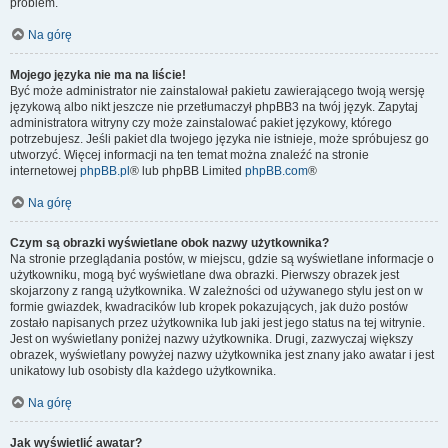
problem.
Na górę
Mojego języka nie ma na liście!
Być może administrator nie zainstalował pakietu zawierającego twoją wersję
językową albo nikt jeszcze nie przetłumaczył phpBB3 na twój język. Zapytaj
administratora witryny czy może zainstalować pakiet językowy, którego
potrzebujesz. Jeśli pakiet dla twojego języka nie istnieje, może spróbujesz go
utworzyć. Więcej informacji na ten temat można znaleźć na stronie
internetowej
phpBB.pl
® lub phpBB Limited
phpBB.com
®
Na górę
Czym są obrazki wyświetlane obok nazwy użytkownika?
Na stronie przeglądania postów, w miejscu, gdzie są wyświetlane informacje o
użytkowniku, mogą być wyświetlane dwa obrazki. Pierwszy obrazek jest
skojarzony z rangą użytkownika. W zależności od używanego stylu jest on w
formie gwiazdek, kwadracików lub kropek pokazujących, jak dużo postów
zostało napisanych przez użytkownika lub jaki jest jego status na tej witrynie.
Jest on wyświetlany poniżej nazwy użytkownika. Drugi, zazwyczaj większy
obrazek, wyświetlany powyżej nazwy użytkownika jest znany jako awatar i jest
unikatowy lub osobisty dla każdego użytkownika.
Na górę
Jak wyświetlić awatar?