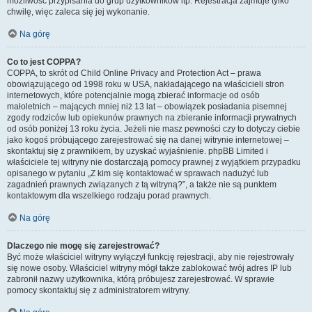
możliwość przypisania do grup użytkowników itp. Rejestracja zajmuje tylko
chwilę, więc zaleca się jej wykonanie.
Na górę
Co to jest COPPA?
COPPA, to skrót od Child Online Privacy and Protection Act – prawa
obowiązującego od 1998 roku w USA, nakładającego na właścicieli stron
internetowych, które potencjalnie mogą zbierać informacje od osób
małoletnich – mających mniej niż 13 lat – obowiązek posiadania pisemnej
zgody rodziców lub opiekunów prawnych na zbieranie informacji prywatnych
od osób poniżej 13 roku życia. Jeżeli nie masz pewności czy to dotyczy ciebie
jako kogoś próbującego zarejestrować się na danej witrynie internetowej –
skontaktuj się z prawnikiem, by uzyskać wyjaśnienie. phpBB Limited i
właściciele tej witryny nie dostarczają pomocy prawnej z wyjątkiem przypadku
opisanego w pytaniu „Z kim się kontaktować w sprawach nadużyć lub
zagadnień prawnych związanych z tą witryną?”, a także nie są punktem
kontaktowym dla wszelkiego rodzaju porad prawnych.
Na górę
Dlaczego nie mogę się zarejestrować?
Być może właściciel witryny wyłączył funkcję rejestracji, aby nie rejestrowały
się nowe osoby. Właściciel witryny mógł także zablokować twój adres IP lub
zabronił nazwy użytkownika, którą próbujesz zarejestrować. W sprawie
pomocy skontaktuj się z administratorem witryny.