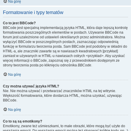
Na górę
Formatowanie i typy tematów
Co to jest BBCode?
BBCode jest specjalną implementacją języka HTML, która daje lepszą kontrolę
formatowania poszczególnych elementów w postach. Używanie BBCode na
forum jest uzależnione od ustawień określanych przez administratora. Można
wyłączyć BBCode w poszczególnych postach, zaznaczając odpowiednią
funkcję w formularzu tworzenia posta. Sam BBCode jest podobny w składni do
HTML-a, ale znaczniki zawarte są w nawiasach kwadratowych [przykład]
zamiast w używanych w HTML-u nawiasach ostrych <przykład>. Aby uzyskać
więcej informacji o BBCode, zapoznaj się z przewodnikiem dostępnym ze
strony tworzenia posta po kliknięciu odnośnika
BBCode
.
Na górę
Czy można używać języka HTML?
Nie. Nie można używać i przetwarzać znaczników HTML na tej witrynie.
Większość formatowania, które dostarcza HTML, można uzyskać, używając
BBCode.
Na górę
Co to są są emotikony?
Emotikony, zwane też uśmieszkami, to małe obrazki, które mogą być użyte do
wyrażania emocji. Do wyrażania emocji można też stosować krótkie kody, np. :)