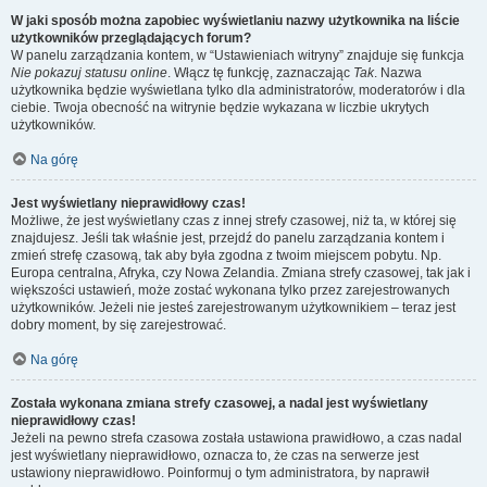
W jaki sposób można zapobiec wyświetlaniu nazwy użytkownika na liście
użytkowników przeglądających forum?
W panelu zarządzania kontem, w “Ustawieniach witryny” znajduje się funkcja
Nie pokazuj statusu online
. Włącz tę funkcję, zaznaczając
Tak
. Nazwa
użytkownika będzie wyświetlana tylko dla administratorów, moderatorów i dla
ciebie. Twoja obecność na witrynie będzie wykazana w liczbie ukrytych
użytkowników.
Na górę
Jest wyświetlany nieprawidłowy czas!
Możliwe, że jest wyświetlany czas z innej strefy czasowej, niż ta, w której się
znajdujesz. Jeśli tak właśnie jest, przejdź do panelu zarządzania kontem i
zmień strefę czasową, tak aby była zgodna z twoim miejscem pobytu. Np.
Europa centralna, Afryka, czy Nowa Zelandia. Zmiana strefy czasowej, tak jak i
większości ustawień, może zostać wykonana tylko przez zarejestrowanych
użytkowników. Jeżeli nie jesteś zarejestrowanym użytkownikiem – teraz jest
dobry moment, by się zarejestrować.
Na górę
Została wykonana zmiana strefy czasowej, a nadal jest wyświetlany
nieprawidłowy czas!
Jeżeli na pewno strefa czasowa została ustawiona prawidłowo, a czas nadal
jest wyświetlany nieprawidłowo, oznacza to, że czas na serwerze jest
ustawiony nieprawidłowo. Poinformuj o tym administratora, by naprawił