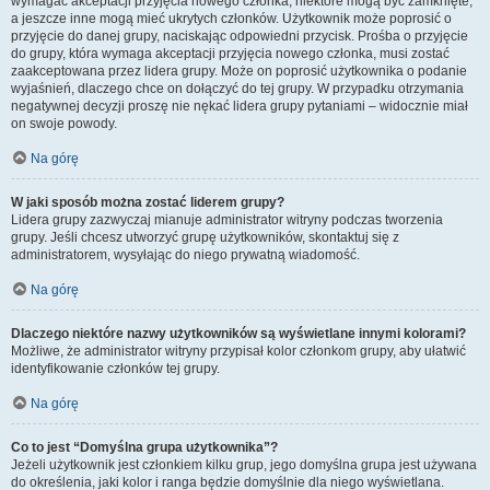
wymagać akceptacji przyjęcia nowego członka, niektóre mogą być zamknięte,
a jeszcze inne mogą mieć ukrytych członków. Użytkownik może poprosić o
przyjęcie do danej grupy, naciskając odpowiedni przycisk. Prośba o przyjęcie
do grupy, która wymaga akceptacji przyjęcia nowego członka, musi zostać
zaakceptowana przez lidera grupy. Może on poprosić użytkownika o podanie
wyjaśnień, dlaczego chce on dołączyć do tej grupy. W przypadku otrzymania
negatywnej decyzji proszę nie nękać lidera grupy pytaniami – widocznie miał
on swoje powody.
Na górę
W jaki sposób można zostać liderem grupy?
Lidera grupy zazwyczaj mianuje administrator witryny podczas tworzenia
grupy. Jeśli chcesz utworzyć grupę użytkowników, skontaktuj się z
administratorem, wysyłając do niego prywatną wiadomość.
Na górę
Dlaczego niektóre nazwy użytkowników są wyświetlane innymi kolorami?
Możliwe, że administrator witryny przypisał kolor członkom grupy, aby ułatwić
identyfikowanie członków tej grupy.
Na górę
Co to jest “Domyślna grupa użytkownika”?
Jeżeli użytkownik jest członkiem kilku grup, jego domyślna grupa jest używana
do określenia, jaki kolor i ranga będzie domyślnie dla niego wyświetlana.