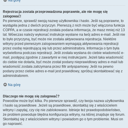
Na górę
Rejestracja została przeprowadzona poprawnie, ale nie mogę się
zalogować!
Po pierwsze, sprawdź swoją nazwę użytkownika i hasło. Jeśli są poprawne, to
wystąpiła jedna z dwóch przyczyn. Pierwszą z nich może być włączona funkcja
COPPA, a w czasie rejestracji została podana informacja, że masz mniej niż 13
lat. Wówczas należy wykonać instrukcje wysłane na twój adres e-mail. Jeśli nie
to było przyczyną, być może nie została aktywowana rejestracja. Niektóre
witryny przed pierwszym zalogowaniem wymagają aktywowania rejestracji
przez osobę rejestrującą się lub przez administratora. Informacja o tym była
wyświetlona podczas rejestracji. Jeśli została wysłana do ciebie wiadomość e-
mail, postępuj zgodnie z zawartymi w niej instrukcjami. Jeżeli taka wiadomość
do ciebie nie dotarła, być może został podany nieprawidłowy adres e-mail lub
wiadomość została zatrzymana przez filtr antyspamowy. Jeśli na pewno
podany przez ciebie adres e-mail jest prawidłowy, spróbuj skontaktować się z
administratorem.
Na górę
Dlaczego nie mogę się zalogować?
Powodów może być kilka. Po pierwsze sprawdź, czy twoja nazwa użytkownika
i hasło są prawidłowe. Jeżeli są prawidłowe, skontaktuj się z właścicielem
witryny i zapytaj, czy cię nie zablokowano. Istnieje też prawdopodobieństwo,
że problem powoduje błędna konfiguracja witryny, na której znajduje się forum.
Skontaktuj się z właścicielem witryny i powiadom go o tym problemie. Musi on
go naprawić.