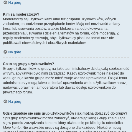
Na górę
Kim są moderatorzy?
Moderatorzy są użytkownikami albo też grupami użytkowników, których
zadaniem jest codzienne przeglądanie forów. Mają oni możliwość zmiany
treści lub usuwania postów, a także blokowania, odblokowywania,
przenoszenia, usuwania i dzielenia tematów na forum, które moderują. Z
reguły moderatorzy czuwają, aby użytkownicy pisali na temat oraz nie
publikowali niewłaściwych i obraźliwych materiałów.
Na górę
Co to są grupy użytkowników?
Grupy użytkowników, to grupy, na jakie administratorzy dzielą całą społeczność
witryny, aby łatwiej było nimi zarządzać. Każdy użytkownik może należeć do
wielu grup, a każda grupa może mieć swoje własne uprawnienia. Dzięki temu
administratorzy mogą łatwo zmieniać uprawnienia wielu użytkowników naraz,
nadawać uprawnienia moderatora lub dawać dostęp użytkownikom do
prywatnego forum.
Na górę
Gdzie znajduje się spis grup użytkowników i jak można dołączyć do grupy?
Spis grup użytkowników można zobaczyć, otwierając kartę
Grupy
znajdującą
się w panelu zarządzania kontem, który otwiera się po kliknięciu odnośnika
Moje konto
. Nie wszystkie grupy są dostępne dla każdego. Niektóre mogą